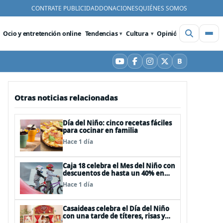
CONTRATE PUBLICIDAD
DONACIONES
QUIÉNES SOMOS
Ocio y entretención online
Tendencias
Cultura
Opinión
Videos
De
B
YouTube
Facebook
Instagram
X
Bluesky
Otras noticias relacionadas
Día del Niño: cinco recetas fáciles
para cocinar en familia
Hace 1 día
Caja 18 celebra el Mes del Niño con
descuentos de hasta un 40% en
panoramas, cine, shows y
Hace 1 día
streaming
Casaideas celebra el Día del Niño
con una tarde de títeres, risas y