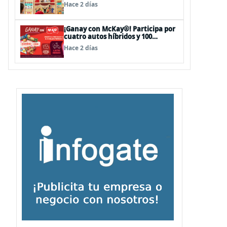
sorpresas en el Mall Plaza Vespucio
Hace 2 días
¡Ganay con McKay®! Participa por
cuatro autos híbridos y 100
premios de $500.000
Hace 2 días