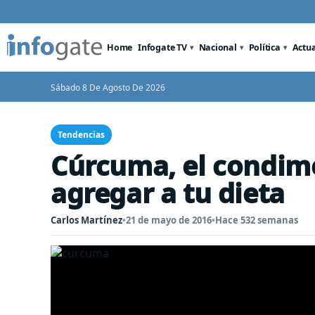
Home
Infogate TV
Nacional
Política
Actu
Sábado 8 De Agosto De 2026
Tendencias
Cúrcuma, el condim
agregar a tu dieta
Carlos Martínez
•
21 de mayo de 2016
•
Hace 532 semanas