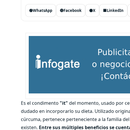
🟢
WhatsApp
🔵
Facebook
⚫
X
🟦
LinkedIn
Es el condimento
"it"
del momento, usado por cel
dudado en incorporarlo su dieta. Utilizado origin
cúrcuma, pertenece perteneciente a la familia del
existen.
Entre sus múltiples beneficios se cuent