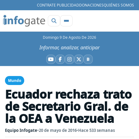
CONTRATE PUBLICIDAD
DONACIONES
QUIÉNES SOMOS
Domingo 9 De Agosto De 2026
Informar, analizar, anticipar
B
YouTube
Facebook
Instagram
X
Bluesky
Mundo
Ecuador rechaza trato
de Secretario Gral. de
la OEA a Venezuela
Equipo Infogate
•
20 de mayo de 2016
•
Hace 533 semanas