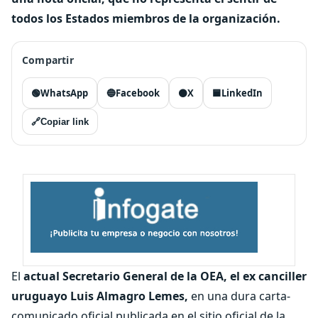
todos los Estados miembros de la organización.
Compartir
🟢
WhatsApp
🔵
Facebook
⚫
X
🟦
LinkedIn
🔗
Copiar link
El
actual Secretario General de la OEA, el ex canciller
uruguayo Luis Almagro Lemes,
en una dura carta-
comunicado oficial publicada en el sitio oficial de la