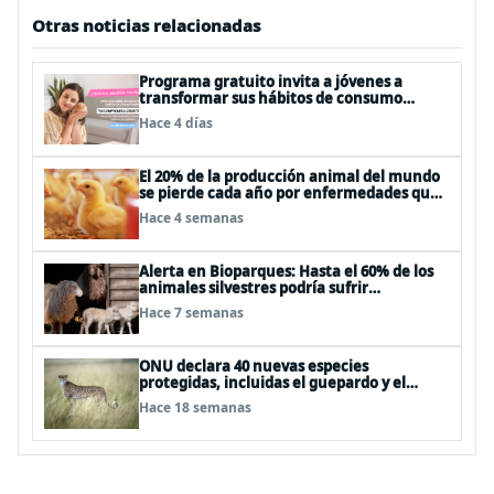
Otras noticias relacionadas
Programa gratuito invita a jóvenes a
transformar sus hábitos de consumo
cosmético, alimenticio y de moda
Hace 4 días
El 20% de la producción animal del mundo
se pierde cada año por enfermedades que
se pueden evitar
Hace 4 semanas
Alerta en Bioparques: Hasta el 60% de los
animales silvestres podría sufrir
desnutrición por dietas mal formuladas
Hace 7 semanas
ONU declara 40 nuevas especies
protegidas, incluidas el guepardo y el
tiburón martillo
Hace 18 semanas