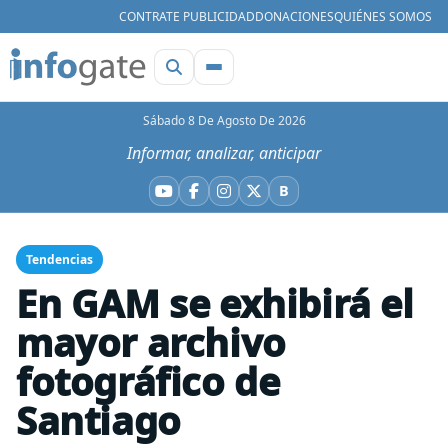
CONTRATE PUBLICIDAD
DONACIONES
QUIÉNES SOMOS
Sábado 8 De Agosto De 2026
Informar, analizar, anticipar
B
YouTube
Facebook
Instagram
X
Bluesky
Tendencias
En GAM se exhibirá el
mayor archivo
fotográfico de
Santiago