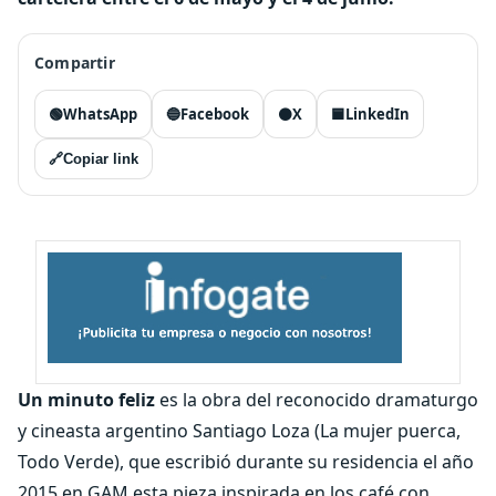
Compartir
🟢
WhatsApp
🔵
Facebook
⚫
X
🟦
LinkedIn
🔗
Copiar link
Un minuto feliz
es la obra del reconocido dramaturgo
y cineasta argentino Santiago Loza (La mujer puerca,
Todo Verde), que escribió durante su residencia el año
2015 en GAM esta pieza inspirada en los café con