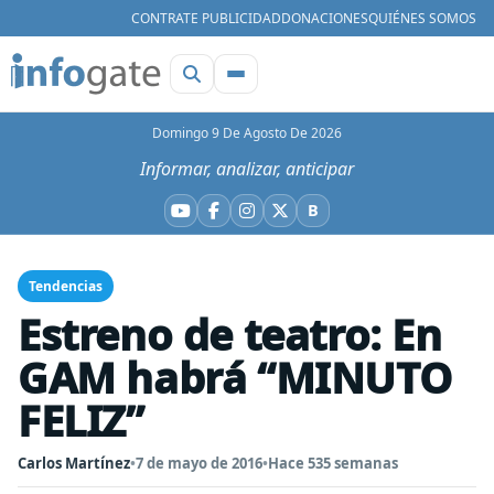
CONTRATE PUBLICIDAD
DONACIONES
QUIÉNES SOMOS
Domingo 9 De Agosto De 2026
Informar, analizar, anticipar
B
YouTube
Facebook
Instagram
X
Bluesky
Tendencias
Estreno de teatro: En
GAM habrá “MINUTO
FELIZ”
Carlos Martínez
•
7 de mayo de 2016
•
Hace 535 semanas