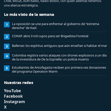
Chile, MEGA, ADN Radio, Radio Biobio, con quien además tenemos
una alianza estratégica.
Lo más visto de la semana
La oposición se une para enfrentar al gobierno de “extrema
1
derecha” de Kast
CONAF abre 3 mil cupos para ser Brigadista Forestal
2
Ballenas: los espíritus antiguos que aún enseñan a habitar el mar
3
Colombia registra varios ataques con drones explosivos a un día
4
de la investidura de De la Espriella: un policía muerto
Estudiantes de Antofagasta reciben por primera vez donaciones
5
del programa Operation Warm
Nuestras redes
YouTube
Facebook
Instagram
X