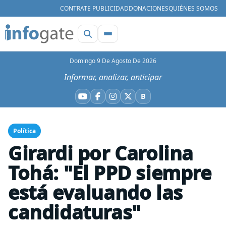
CONTRATE PUBLICIDAD
DONACIONES
QUIÉNES SOMOS
Domingo 9 De Agosto De 2026
Informar, analizar, anticipar
B
YouTube
Facebook
Instagram
X
Bluesky
Política
Girardi por Carolina
Tohá: "El PPD siempre
está evaluando las
candidaturas"