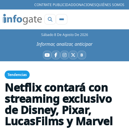
CONTRATE PUBLICIDAD
DONACIONES
QUIÉNES SOMOS
Sábado 8 De Agosto De 2026
Informar, analizar, anticipar
B
YouTube
Facebook
Instagram
X
Bluesky
Tendencias
Netflix contará con
streaming exclusivo
de Disney, Pixar,
LucasFilms y Marvel