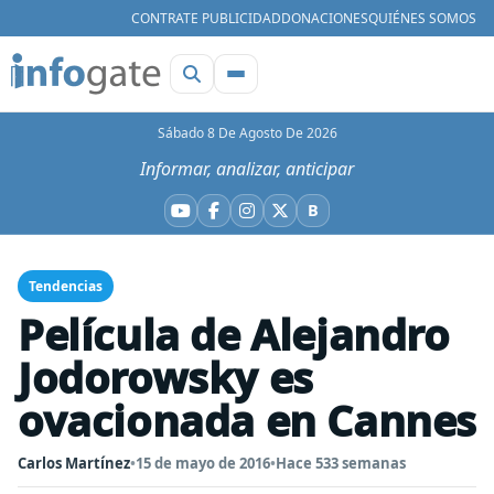
CONTRATE PUBLICIDAD
DONACIONES
QUIÉNES SOMOS
Sábado 8 De Agosto De 2026
Informar, analizar, anticipar
B
YouTube
Facebook
Instagram
X
Bluesky
Tendencias
Película de Alejandro
Jodorowsky es
ovacionada en Cannes
Carlos Martínez
•
15 de mayo de 2016
•
Hace 533 semanas