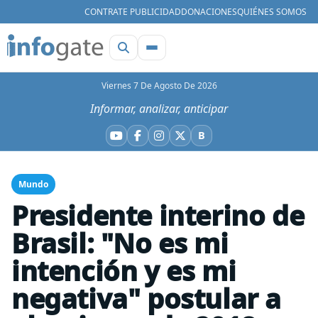
CONTRATE PUBLICIDAD
DONACIONES
QUIÉNES SOMOS
Viernes 7 De Agosto De 2026
Informar, analizar, anticipar
B
YouTube
Facebook
Instagram
X
Bluesky
Mundo
Presidente interino de
Brasil: "No es mi
intención y es mi
negativa" postular a