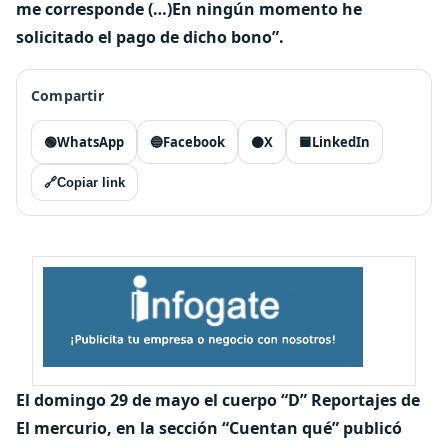
me corresponde (…)En ningún momento he
solicitado el pago de dicho bono”.
Compartir
🟢
WhatsApp
🔵
Facebook
⚫
X
🟦
LinkedIn
🔗
Copiar link
El domingo 29 de mayo el cuerpo “D” Reportajes de
El mercurio, en la sección “Cuentan qué” publicó