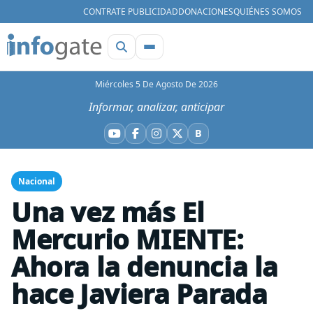
CONTRATE PUBLICIDAD
DONACIONES
QUIÉNES SOMOS
Miércoles 5 De Agosto De 2026
Informar, analizar, anticipar
B
YouTube
Facebook
Instagram
X
Bluesky
Nacional
Una vez más El
Mercurio MIENTE:
Ahora la denuncia la
hace Javiera Parada