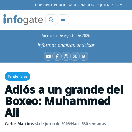
CONTRATE PUBLICIDAD
DONACIONES
QUIÉNES SOMOS
Viernes 7 De Agosto De 2026
Informar, analizar, anticipar
B
YouTube
Facebook
Instagram
X
Bluesky
Tendencias
Adiós a un grande del
Boxeo: Muhammed
Ali
Carlos Martínez
•
4 de junio de 2016
•
Hace 530 semanas