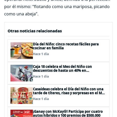
por él mismo: “flotando como una mariposa, picando
como una abeja”.
Otras noticias relacionadas
Día del Niño: cinco recetas fáciles para
cocinar en familia
Hace 1 día
Caja 18 celebra el Mes del Niño con
descuentos de hasta un 40% en
panoramas, cine, shows y streaming
Hace 1 día
Casaideas celebra el Día del Niño con una
tarde de títeres, risas y sorpresas en el Mall
Plaza Vespucio
Hace 1 día
¡Ganay con McKay®! Participa por cuatro
autos híbridos y 100 premios de $500.000