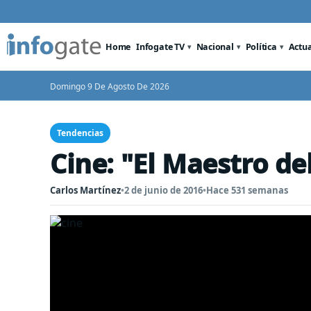
Home
Infogate TV
Nacional
Política
Actu
Domingo 9 De Agosto De 2026
Tendencias
Cine: "El Maestro de
Carlos Martínez
•
2 de junio de 2016
•
Hace 531 semanas