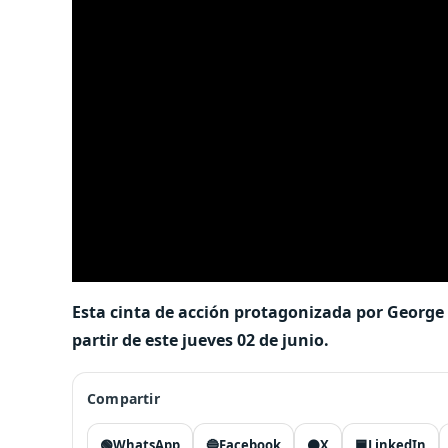
Esta cinta de acción protagonizada por George C
partir de este jueves 02 de junio.
Compartir
🟢
WhatsApp
🔵
Facebook
⚫
X
🟦
LinkedIn