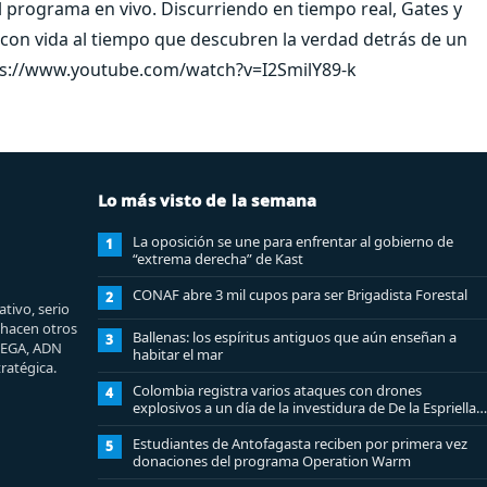
el programa en vivo. Discurriendo en tiempo real, Gates y
on vida al tiempo que descubren la verdad detrás de un
tps://www.youtube.com/watch?v=I2SmilY89-k
Lo más visto de la semana
La oposición se une para enfrentar al gobierno de
1
“extrema derecha” de Kast
CONAF abre 3 mil cupos para ser Brigadista Forestal
2
tivo, serio
e hacen otros
Ballenas: los espíritus antiguos que aún enseñan a
3
MEGA, ADN
habitar el mar
ratégica.
Colombia registra varios ataques con drones
4
explosivos a un día de la investidura de De la Espriella:
un policía muerto
Estudiantes de Antofagasta reciben por primera vez
5
donaciones del programa Operation Warm