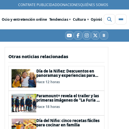
CONTRATE PUBLICIDAD
DONACIONES
QUIÉNES SOMOS
Ocio y entretención online
Tendencias
Cultura
Opinión
Videos
De
B
YouTube
Facebook
Instagram
X
Bluesky
Otras noticias relacionadas
Día de la Niñez: Descuentos en
panoramas y experiencias para
celebrar en familia
Hace 12 horas
Paramount+ revela el trailer y las
primeras imágenes de "La Furia de
los Thundermans"
Hace 18 horas
Día del Niño: cinco recetas fáciles
para cocinar en familia