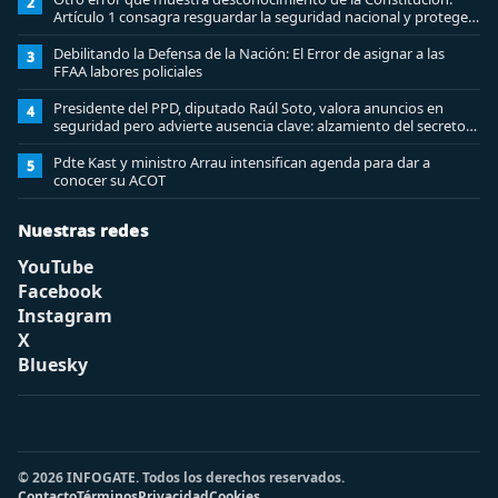
2
Artículo 1 consagra resguardar la seguridad nacional y proteger
a los ciudadanos
Debilitando la Defensa de la Nación: El Error de asignar a las
3
FFAA labores policiales
Presidente del PPD, diputado Raúl Soto, valora anuncios en
4
seguridad pero advierte ausencia clave: alzamiento del secreto
bancario
Pdte Kast y ministro Arrau intensifican agenda para dar a
5
conocer su ACOT
Nuestras redes
YouTube
Facebook
Instagram
X
Bluesky
© 2026 INFOGATE. Todos los derechos reservados.
Contacto
Términos
Privacidad
Cookies