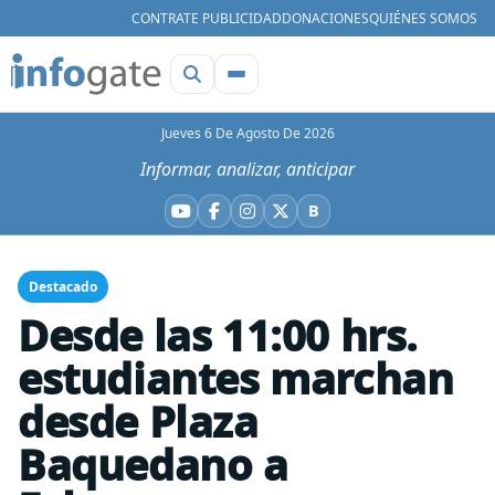
CONTRATE PUBLICIDAD
DONACIONES
QUIÉNES SOMOS
Jueves 6 De Agosto De 2026
Informar, analizar, anticipar
B
YouTube
Facebook
Instagram
X
Bluesky
Destacado
Desde las 11:00 hrs.
estudiantes marchan
desde Plaza
Baquedano a