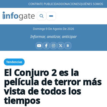
CONTRATE PUBLICIDAD
DONACIONES
QUIÉNES SOMOS
Domingo 9 De Agosto De 2026
Informar, analizar, anticipar
B
YouTube
Facebook
Instagram
X
Bluesky
Tendencias
El Conjuro 2 es la
película de terror más
vista de todos los
tiempos