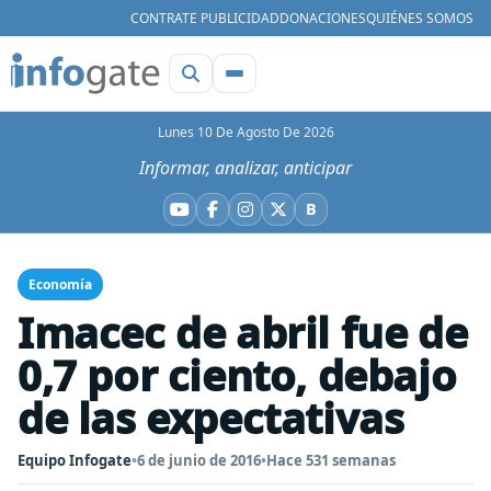
CONTRATE PUBLICIDAD
DONACIONES
QUIÉNES SOMOS
Lunes 10 De Agosto De 2026
Informar, analizar, anticipar
B
YouTube
Facebook
Instagram
X
Bluesky
Economía
Imacec de abril fue de
0,7 por ciento, debajo
de las expectativas
Equipo Infogate
•
6 de junio de 2016
•
Hace 531 semanas