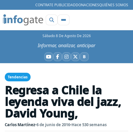
CONTRATE PUBLICIDAD
DONACIONES
QUIÉNES SOMOS
Sábado 8 De Agosto De 2026
Informar, analizar, anticipar
B
YouTube
Facebook
Instagram
X
Bluesky
Tendencias
Regresa a Chile la
leyenda viva del jazz,
David Young,
Carlos Martínez
•
6 de junio de 2016
•
Hace 530 semanas