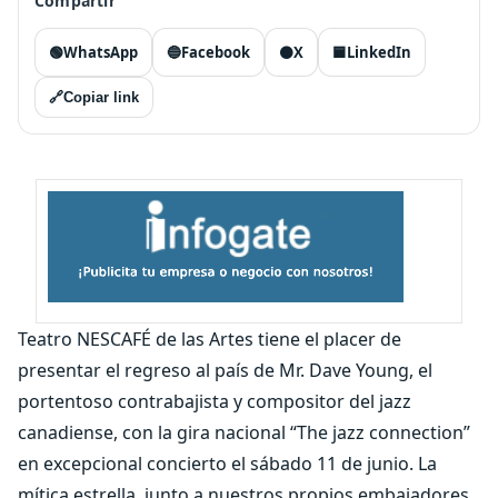
Compartir
🟢
WhatsApp
🔵
Facebook
⚫
X
🟦
LinkedIn
🔗
Copiar link
Teatro NESCAFÉ de las Artes tiene el placer de
presentar el regreso al país de Mr. Dave Young, el
portentoso contrabajista y compositor del jazz
canadiense, con la gira nacional “The jazz connection”
en excepcional concierto el sábado 11 de junio. La
mítica estrella, junto a nuestros propios embajadores