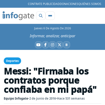
CONTRATE PUBLICIDAD
DONACIONES
QUIÉNES SOMOS
Jueves 6 De Agosto De 2026
Informar, analizar, anticipar
B
YouTube
Facebook
Instagram
X
Bluesky
Deportes
Messi: "Firmaba los
contratos porque
confiaba en mi papá"
Equipo Infogate
•
2 de junio de 2016
•
Hace 531 semanas