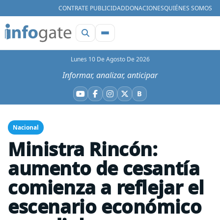
CONTRATE PUBLICIDAD
DONACIONES
QUIÉNES SOMOS
Lunes 10 De Agosto De 2026
Informar, analizar, anticipar
B
YouTube
Facebook
Instagram
X
Bluesky
Nacional
Ministra Rincón:
aumento de cesantía
comienza a reflejar el
escenario económico