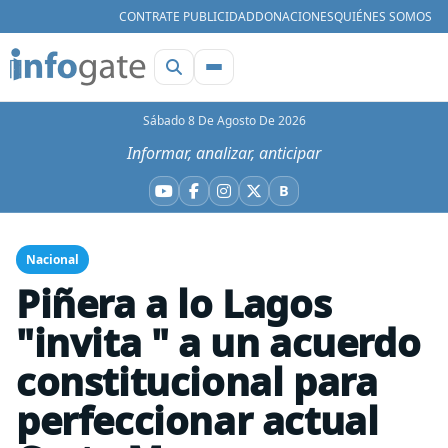
CONTRATE PUBLICIDAD
DONACIONES
QUIÉNES SOMOS
Sábado 8 De Agosto De 2026
Informar, analizar, anticipar
B
YouTube
Facebook
Instagram
X
Bluesky
Nacional
Piñera a lo Lagos
"invita " a un acuerdo
constitucional para
perfeccionar actual