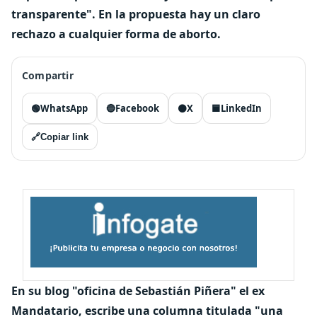
transparente". En la propuesta hay un claro
rechazo a cualquier forma de aborto.
Compartir
🟢
WhatsApp
🔵
Facebook
⚫
X
🟦
LinkedIn
🔗
Copiar link
En su blog "oficina de Sebastián Piñera" el ex
Mandatario, escribe una columna titulada "una