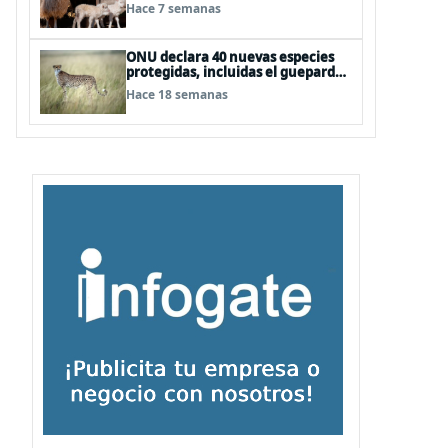
podría sufrir desnutrición por
Hace 7 semanas
dietas mal formuladas
ONU declara 40 nuevas especies
protegidas, incluidas el guepardo
y el tiburón martillo
Hace 18 semanas