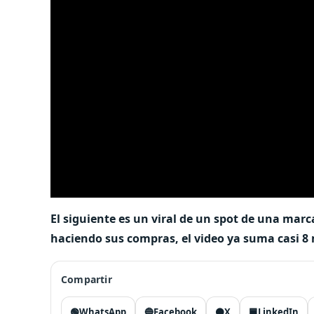
El siguiente es un viral de un spot de una mar
haciendo sus compras, el video ya suma casi 8 
Compartir
🟢
WhatsApp
🔵
Facebook
⚫
X
🟦
LinkedIn