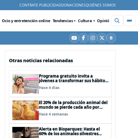
CONTRATE PUBLICIDAD
DONACIONES
QUIÉNES SOMOS
Ocio y entretención online
Tendencias
Cultura
Opinión
Videos
De
B
YouTube
Facebook
Instagram
X
Bluesky
Otras noticias relacionadas
Programa gratuito invita a
jóvenes a transformar sus hábitos
de consumo cosmético,
Hace 4 días
alimenticio y de moda
El 20% de la producción animal del
mundo se pierde cada año por
enfermedades que se pueden
Hace 4 semanas
evitar
Alerta en Bioparques: Hasta el
60% de los animales silvestres