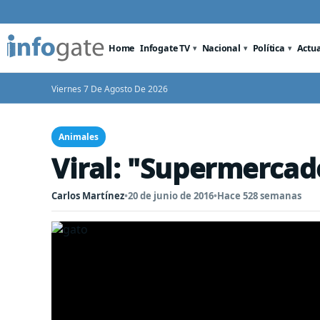
Home
Infogate TV
Nacional
Política
Actu
Viernes 7 De Agosto De 2026
Animales
Viral: "Supermercad
Carlos Martínez
•
20 de junio de 2016
•
Hace 528 semanas