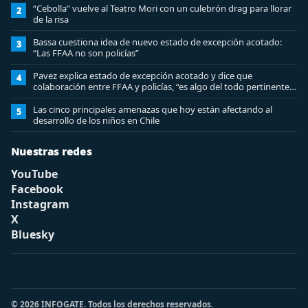
“Cebolla” vuelve al Teatro Mori con un culebrón drag para llorar
2
de la risa
Bassa cuestiona idea de nuevo estado de excepción acotado:
3
“Las FFAA no son policías”
Pavez explica estado de excepción acotado y dice que
4
colaboración entre FFAA y policías, “es algo del todo pertinente
analizar”
Las cinco principales amenazas que hoy están afectando al
5
desarrollo de los niños en Chile
Nuestras redes
YouTube
Facebook
Instagram
X
Bluesky
© 2026 INFOGATE. Todos los derechos reservados.