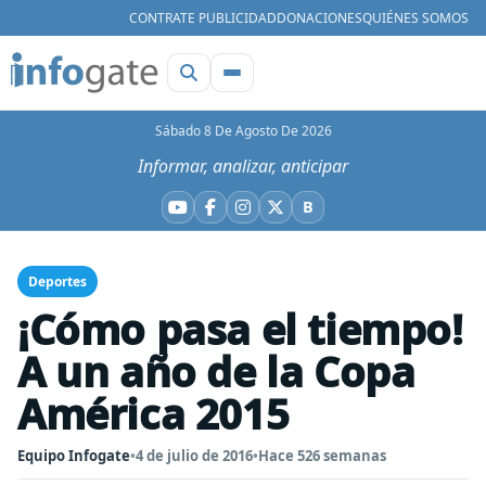
CONTRATE PUBLICIDAD
DONACIONES
QUIÉNES SOMOS
Sábado 8 De Agosto De 2026
Informar, analizar, anticipar
B
YouTube
Facebook
Instagram
X
Bluesky
Deportes
¡Cómo pasa el tiempo!
A un año de la Copa
América 2015
Equipo Infogate
•
4 de julio de 2016
•
Hace 526 semanas