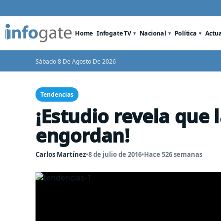
Home
Infogate TV
Nacional
Política
Actu
Sábado 8 De Agosto De 2026
Tendencias
¡Estudio revela que 
engordan!
Carlos Martínez
•
8 de julio de 2016
•
Hace 526 semanas