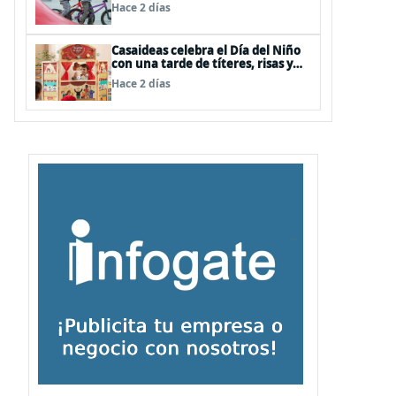
panoramas, cine, shows y
Hace 2 días
streaming
Casaideas celebra el Día del Niño
con una tarde de títeres, risas y
sorpresas en el Mall Plaza Vespucio
Hace 2 días