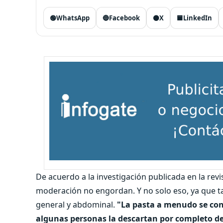
🟢
WhatsApp
🔵
Facebook
⚫
X
🟦
LinkedIn
De acuerdo a la investigación publicada en la rev
moderación no engordan. Y no solo eso, ya que t
general y abdominal.
"La pasta a menudo se con
algunas personas la descartan por completo d