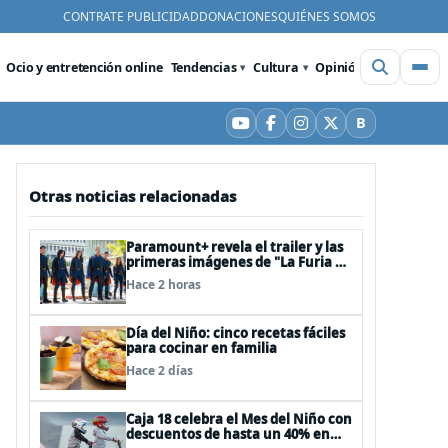
CONTRATE PUBLICIDAD
DONACIONES
QUIÉNES SOMOS
Ocio y entretención online
Tendencias
Cultura
Opinión
Videos
De
B
YouTube
Facebook
Instagram
X
Bluesky
Otras noticias relacionadas
Paramount+ revela el trailer y las
primeras imágenes de "La Furia de
los Thundermans"
Hace 2 horas
Día del Niño: cinco recetas fáciles
para cocinar en familia
Hace 2 días
Caja 18 celebra el Mes del Niño con
descuentos de hasta un 40% en