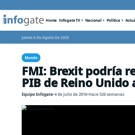
Home
Infogate TV
Nacional
Política
Actu
Jueves 6 De Agosto De 2026
Mundo
FMI: Brexit podría r
PIB de Reino Unido 
Equipo Infogate
•
4 de julio de 2016
•
Hace 526 semanas