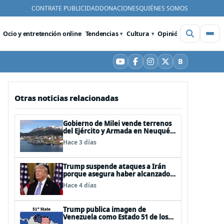
CONTRATE PUBLICIDAD
DONACIONES
QUIÉNES SOMOS
Ocio y entretención online
Tendencias
Cultura
Opinión
Videos
De
B
YouTube
Facebook
Instagram
X
Bluesky
Otras noticias relacionadas
Gobierno de Milei vende terrenos
del Ejército y Armada en Neuquén
y Ushuaia
Hace 3 días
Trump suspende ataques a Irán
porque asegura haber alcanzado
«las bases de un acuerdo»
Hace 4 días
Trump publica imagen de
Venezuela como Estado 51 de los