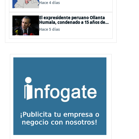
EEUU
Hace 4 días
El expresidente peruano Ollanta
Humala, condenado a 15 años de
cárcel, sale libre al anularse su
Hace 5 días
caso