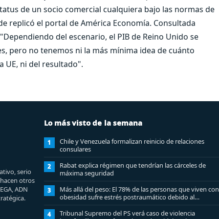
status de un socio comercial cualquiera bajo las normas de
de replicó el portal de América Economía. Consultada
 "Dependiendo del escenario, el PIB de Reino Unido se
es, pero no tenemos ni la más mínima idea de cuánto
 UE, ni del resultado".
Lo más visto de la semana
Chile y Venezuela formalizan reinicio de relaciones
1
consulares
Rabat explica régimen que tendrían las cárceles de
2
tivo, serio
máxima seguridad
e hacen otros
MEGA, ADN
Más allá del peso: El 78% de las personas que viven con
3
obesidad sufre estrés postraumático debido al
ratégica.
estigma
Tribunal Supremo del PS verá caso de violencia
4