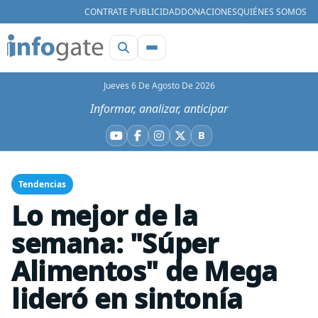
CONTRATE PUBLICIDAD
DONACIONES
QUIÉNES SOMOS
Jueves 6 De Agosto De 2026
Informar, analizar, anticipar
B
YouTube
Facebook
Instagram
X
Bluesky
Tendencias
Lo mejor de la
semana: "Súper
Alimentos" de Mega
lideró en sintonía