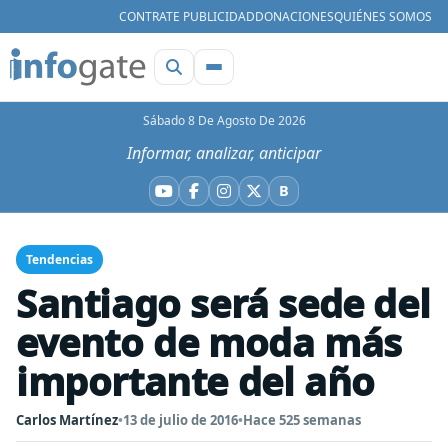
CONTRATE PUBLICIDAD
DONACIONES
QUIÉNES SOMOS
Sábado 8 De Agosto De 2026
Informar, analizar, anticipar
B
YouTube
Facebook
Instagram
X
Bluesky
Tendencias
Santiago será sede del
evento de moda más
importante del año
Carlos Martínez
•
13 de julio de 2016
•
Hace 525 semanas