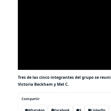
Tres de las cinco integrantes del grupo se reun
Victoria Beckham y Mel C.
Compartir
🟢
WhatsApp
🔵
Facebook
⚫
X
🟦
LinkedIn