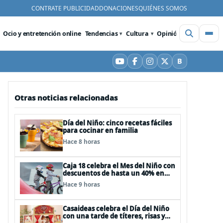
CONTRATE PUBLICIDAD
DONACIONES
QUIÉNES SOMOS
Ocio y entretención online
Tendencias
Cultura
Opinión
Videos
De
B
YouTube
Facebook
Instagram
X
Bluesky
Otras noticias relacionadas
Día del Niño: cinco recetas fáciles
para cocinar en familia
Hace 8 horas
Caja 18 celebra el Mes del Niño con
descuentos de hasta un 40% en
panoramas, cine, shows y
Hace 9 horas
streaming
Casaideas celebra el Día del Niño
con una tarde de títeres, risas y