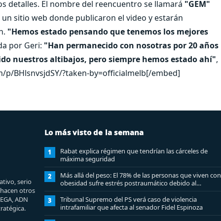
s detalles. El nombre del reencuentro se llamará
"GEM"
 un sitio web donde publicaron el video y estarán
n.
"Hemos estado pensando que tenemos los mejores
da por Geri:
"Han permanecido con nosotras por 20 años
do nuestros altibajos, pero siempre hemos estado ahí"
,
p/BHlsnvsjdSY/?taken-by=officialmelb[/embed]
Lo más visto de la semana
Rabat explica régimen que tendrían las cárceles de
1
máxima seguridad
Más allá del peso: El 78% de las personas que viven con
2
tivo, serio
obesidad sufre estrés postraumático debido al
e hacen otros
estigma
MEGA, ADN
Tribunal Supremo del PS verá caso de violencia
3
intrafamiliar que afecta al senador Fidel Espinoza
ratégica.