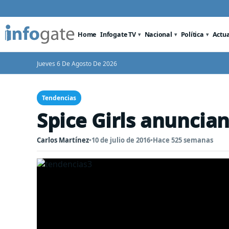
Home
Infogate TV
Nacional
Política
Actu
Jueves 6 De Agosto De 2026
Tendencias
Spice Girls anuncia
Carlos Martínez
•
10 de julio de 2016
•
Hace 525 semanas