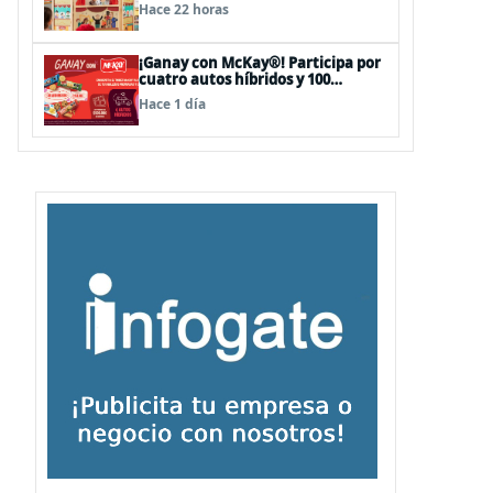
sorpresas en el Mall Plaza Vespucio
Hace 22 horas
¡Ganay con McKay®! Participa por
cuatro autos híbridos y 100
premios de $500.000
Hace 1 día