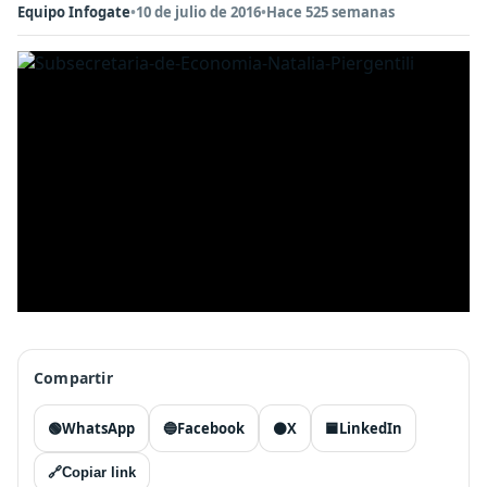
Equipo Infogate
•
10 de julio de 2016
•
Hace 525 semanas
Compartir
🟢
WhatsApp
🔵
Facebook
⚫
X
🟦
LinkedIn
🔗
Copiar link