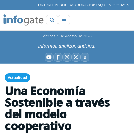
CONTRATE PUBLICIDAD
DONACIONES
QUIÉNES SOMOS
Viernes 7 De Agosto De 2026
Informar, analizar, anticipar
B
YouTube
Facebook
Instagram
X
Bluesky
Actualidad
Una Economía
Sostenible a través
del modelo
cooperativo