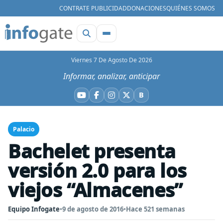
CONTRATE PUBLICIDAD
DONACIONES
QUIÉNES SOMOS
Viernes 7 De Agosto De 2026
Informar, analizar, anticipar
B
YouTube
Facebook
Instagram
X
Bluesky
Palacio
Bachelet presenta
versión 2.0 para los
viejos “Almacenes”
Equipo Infogate
•
9 de agosto de 2016
•
Hace 521 semanas