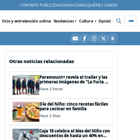
CONTRATE PUBLICIDAD
DONACIONES
QUIÉNES SOMOS
Ocio y entretención online
Tendencias
Cultura
Opinión
Videos
De
B
YouTube
Facebook
Instagram
X
Bluesky
Otras noticias relacionadas
Paramount+ revela el trailer y las
primeras imágenes de "La Furia de
los Thundermans"
Hace 2 horas
Día del Niño: cinco recetas fáciles
para cocinar en familia
Hace 2 días
Caja 18 celebra el Mes del Niño con
descuentos de hasta un 40% en