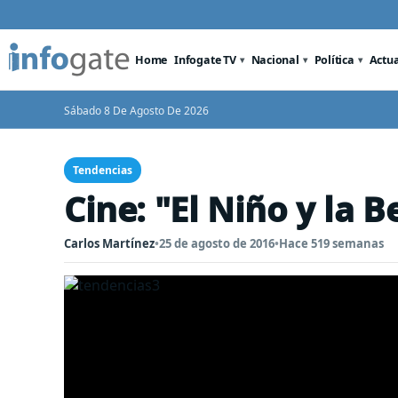
Home
Infogate TV
Nacional
Política
Actu
Sábado 8 De Agosto De 2026
Tendencias
Cine: "El Niño y la B
Carlos Martínez
•
25 de agosto de 2016
•
Hace 519 semanas