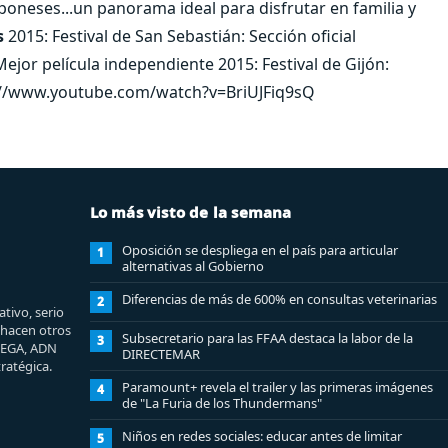
aponeses...un panorama ideal para disfrutar en familia y
s
2015: Festival de San Sebastián: Sección oficial
jor película independiente 2015: Festival de Gijón:
ps://www.youtube.com/watch?v=BriUJFiq9sQ
Lo más visto de la semana
Oposición se despliega en el país para articular
1
alternativas al Gobierno
Diferencias de más de 600% en consultas veterinarias
2
tivo, serio
e hacen otros
Subsecretario para las FFAA destaca la labor de la
3
MEGA, ADN
DIRECTEMAR
ratégica.
Paramount+ revela el trailer y las primeras imágenes
4
de "La Furia de los Thundermans"
Niños en redes sociales: educar antes de limitar
5