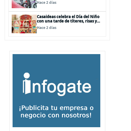
panoramas, cine, shows y
Hace 2 días
streaming
Casaideas celebra el Día del Niño
con una tarde de títeres, risas y
sorpresas en el Mall Plaza Vespucio
Hace 2 días