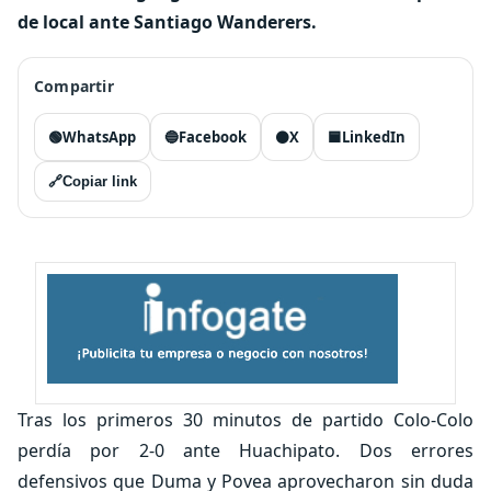
de local ante Santiago Wanderers.
Compartir
🟢
WhatsApp
🔵
Facebook
⚫
X
🟦
LinkedIn
🔗
Copiar link
Tras los primeros 30 minutos de partido Colo-Colo
perdía por 2-0 ante Huachipato. Dos errores
defensivos que Duma y Povea aprovecharon sin duda