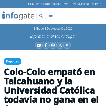
CONTRATE PUBLICIDAD
DONACIONES
QUIÉNES SOMOS
Sábado 8 De Agosto De 2026
Informar, analizar, anticipar
B
YouTube
Facebook
Instagram
X
Bluesky
Deportes
Colo-Colo empató en
Talcahuano y la
Universidad Católica
todavía no gana en el