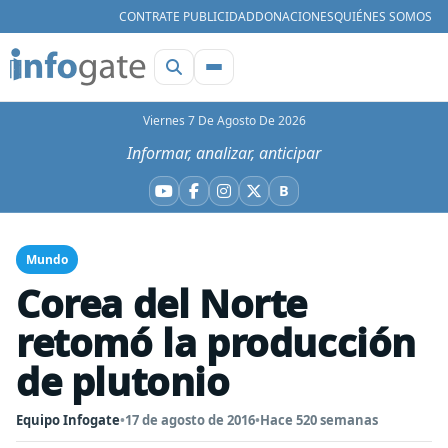
CONTRATE PUBLICIDAD
DONACIONES
QUIÉNES SOMOS
Viernes 7 De Agosto De 2026
Informar, analizar, anticipar
B
YouTube
Facebook
Instagram
X
Bluesky
Mundo
Corea del Norte
retomó la producción
de plutonio
Equipo Infogate
•
17 de agosto de 2016
•
Hace 520 semanas