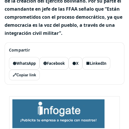
de la creación del Ejército boliviano. Por su parte el
comandante en jefe de las FFAA señalo que “Están
comprometidos con el proceso democrático, ya que
democracia es la voz del pueblo, a través de una
integración civil militar”.
Compartir
🟢
WhatsApp
🔵
Facebook
⚫
X
🟦
LinkedIn
🔗
Copiar link