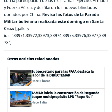
con la participación de las tres ramas: Ejército, Armada
y Fuerza Aérea, y desfilaron los nuevos blindados
donados por China.
Revisa las fotos de la Parada
Militar boliviana realizada este domingo en Santa
Cruz:
[gallery
ids="33971,33972,33973,33974,33975,33976,33977,339
78"]
Otras noticias relacionadas
Subsecretario para las FFAA destaca la
labor de la DIRECTEMAR
Hace 6 horas
ASMAR inicia la construcción del segundo
buque multipropósito LPD “Rapa Nui”
Hace 1 día