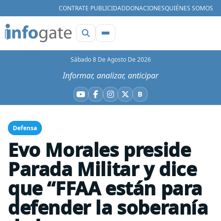
CONTRATE PUBLICIDAD
DONACIONES
QUIÉNES SOMOS
Sábado 8 De Agosto De 2026
Informar, analizar, anticipar
B
YouTube
Facebook
Instagram
X
Bluesky
Defensa
Evo Morales preside
Parada Militar y dice
que “FFAA están para
defender la soberanía