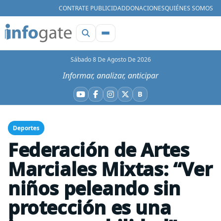
CONTRATE PUBLICIDAD
DONACIONES
QUIÉNES SOMOS
Sábado 8 De Agosto De 2026
Informar, analizar, anticipar
B
YouTube
Facebook
Instagram
X
Bluesky
Deportes
Federación de Artes
Marciales Mixtas: “Ver
niños peleando sin
protección es una