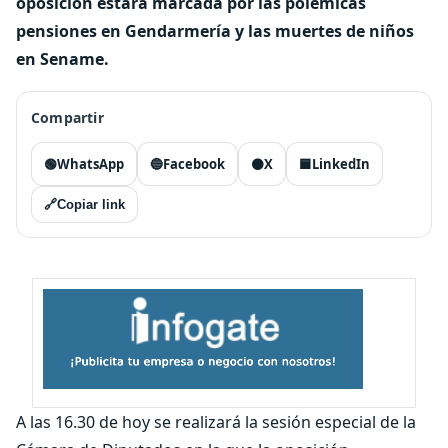
oposición estará marcada por las polémicas
pensiones en Gendarmería y las muertes de niños
en Sename.
Compartir
🟢
WhatsApp
🔵
Facebook
⚫
X
🟦
LinkedIn
🔗
Copiar link
A las 16.30 de hoy se realizará la sesión especial de la