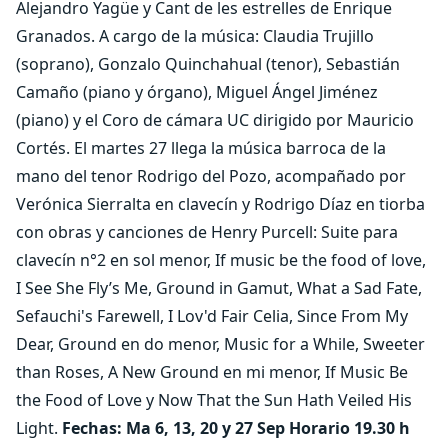
Alejandro Yagüe y Cant de les estrelles de Enrique
Granados. A cargo de la música: Claudia Trujillo
(soprano), Gonzalo Quinchahual (tenor), Sebastián
Camaño (piano y órgano), Miguel Ángel Jiménez
(piano) y el Coro de cámara UC dirigido por Mauricio
Cortés. El martes 27 llega la música barroca de la
mano del tenor Rodrigo del Pozo, acompañado por
Verónica Sierralta en clavecín y Rodrigo Díaz en tiorba
con obras y canciones de Henry Purcell: Suite para
clavecín n°2 en sol menor, If music be the food of love,
I See She Fly’s Me, Ground in Gamut, What a Sad Fate,
Sefauchi's Farewell, I Lov'd Fair Celia, Since From My
Dear, Ground en do menor, Music for a While, Sweeter
than Roses, A New Ground en mi menor, If Music Be
the Food of Love y Now That the Sun Hath Veiled His
Light.
Fechas: Ma 6, 13, 20 y 27 Sep Horario 19.30 h