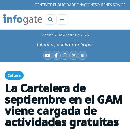
CONTRATE PUBLICIDAD
DONACIONES
QUIÉNES SOMOS
Viernes 7 De Agosto De 2026
Informar, analizar, anticipar
B
YouTube
Facebook
Instagram
X
Bluesky
Cultura
La Cartelera de
septiembre en el GAM
viene cargada de
actividades gratuitas