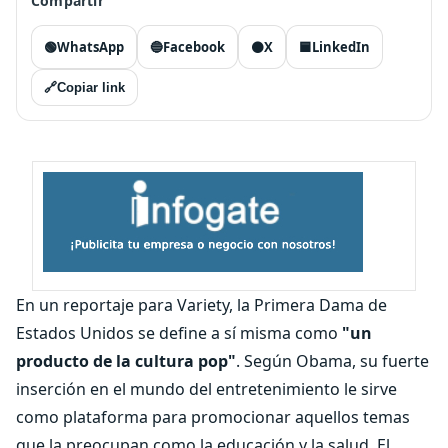
Compartir
🟢
WhatsApp
🔵
Facebook
⚫
X
🟦
LinkedIn
🔗
Copiar link
En un reportaje para Variety, la Primera Dama de
Estados Unidos se define a sí misma como
"un
producto de la cultura pop"
. Según Obama, su fuerte
inserción en el mundo del entretenimiento le sirve
como plataforma para promocionar aquellos temas
que la preocupan como la educación y la salud. El