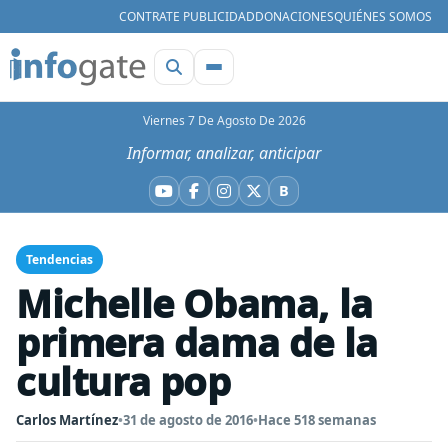
CONTRATE PUBLICIDAD
DONACIONES
QUIÉNES SOMOS
Viernes 7 De Agosto De 2026
Informar, analizar, anticipar
B
YouTube
Facebook
Instagram
X
Bluesky
Tendencias
Michelle Obama, la
primera dama de la
cultura pop
Carlos Martínez
•
31 de agosto de 2016
•
Hace 518 semanas