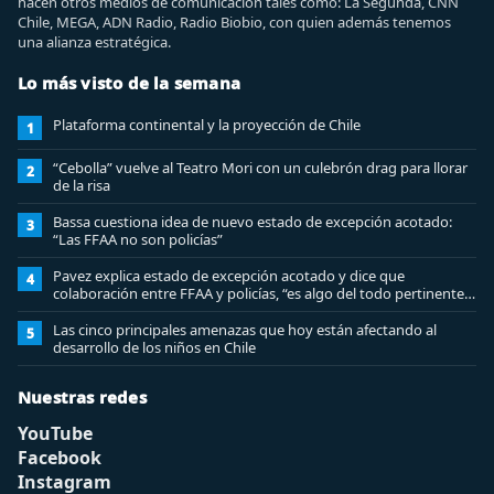
hacen otros medios de comunicación tales como: La Segunda, CNN
Chile, MEGA, ADN Radio, Radio Biobio, con quien además tenemos
una alianza estratégica.
Lo más visto de la semana
Plataforma continental y la proyección de Chile
1
“Cebolla” vuelve al Teatro Mori con un culebrón drag para llorar
2
de la risa
Bassa cuestiona idea de nuevo estado de excepción acotado:
3
“Las FFAA no son policías”
Pavez explica estado de excepción acotado y dice que
4
colaboración entre FFAA y policías, “es algo del todo pertinente
analizar”
Las cinco principales amenazas que hoy están afectando al
5
desarrollo de los niños en Chile
Nuestras redes
YouTube
Facebook
Instagram