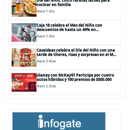
Día del Niño: cinco recetas fáciles para
cocinar en familia
Hace 1 día
Caja 18 celebra el Mes del Niño con
descuentos de hasta un 40% en
panoramas, cine, shows y streaming
Hace 1 día
Casaideas celebra el Día del Niño con una
tarde de títeres, risas y sorpresas en el Mall
Plaza Vespucio
Hace 2 días
¡Ganay con McKay®! Participa por cuatro
autos híbridos y 100 premios de $500.000
Hace 2 días