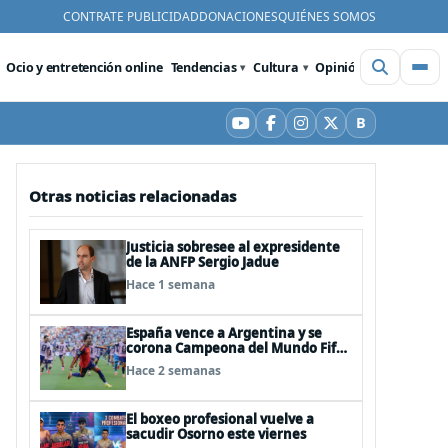
CONTRATE PUBLICIDAD
DONACIONES
QUIÉNES SOMOS
Ocio y entretención online
Tendencias
Cultura
Opinión
Videos
De
B
YouTube
Facebook
Instagram
X
Bluesky
Otras noticias relacionadas
Justicia sobresee al expresidente
de la ANFP Sergio Jadue
Hace 1 semana
España vence a Argentina y se
corona Campeona del Mundo Fifa
2026
Hace 2 semanas
El boxeo profesional vuelve a
sacudir Osorno este viernes