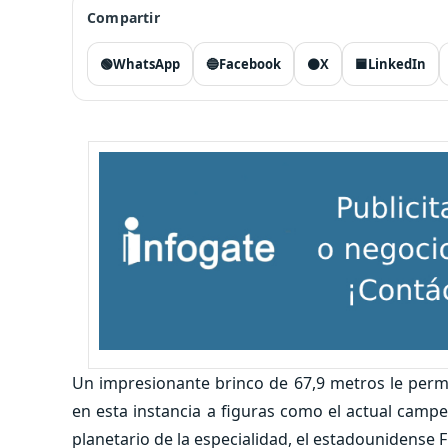
Compartir
🟢
WhatsApp
🔵
Facebook
⚫
X
🟦
LinkedIn
Un impresionante brinco de 67,9 metros le permit
en esta instancia a figuras como el actual cam
planetario de la especialidad, el estadounidense 