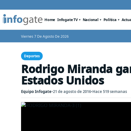
Home
Infogate TV
Nacional
Política
Actu
Viernes 7 De Agosto De 2026
Deportes
Rodrigo Miranda gan
Estados Unidos
Equipo Infogate
•
21 de agosto de 2016
•
Hace 519 semanas