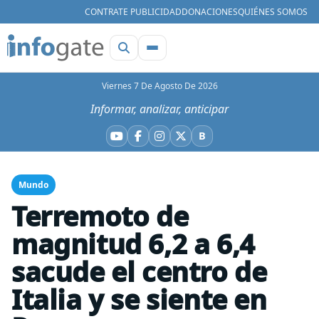
CONTRATE PUBLICIDAD
DONACIONES
QUIÉNES SOMOS
Viernes 7 De Agosto De 2026
Informar, analizar, anticipar
B
YouTube
Facebook
Instagram
X
Bluesky
Mundo
Terremoto de
magnitud 6,2 a 6,4
sacude el centro de
Italia y se siente en