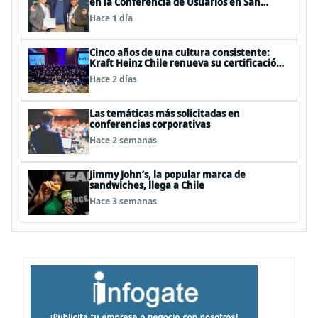
en la Conferencia de Usuarios en San
Diego, Estados Unidos
Hace 1 día
Cinco años de una cultura consistente:
Kraft Heinz Chile renueva su certificación
Great Place to Work
Hace 2 días
Las temáticas más solicitadas en
conferencias corporativas
Hace 2 semanas
Jimmy John’s, la popular marca de
sandwiches, llega a Chile
Hace 3 semanas