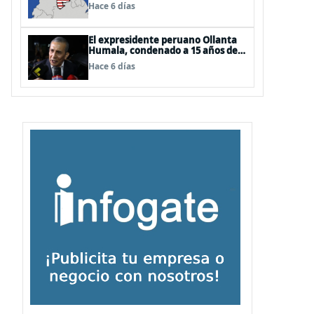
EEUU
Hace 6 días
El expresidente peruano Ollanta
Humala, condenado a 15 años de
cárcel, sale libre al anularse su
Hace 6 días
caso