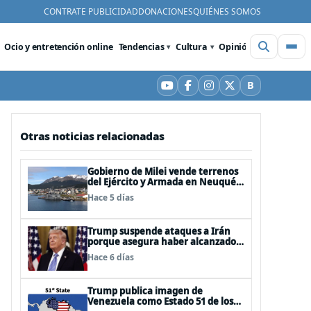
CONTRATE PUBLICIDAD
DONACIONES
QUIÉNES SOMOS
Ocio y entretención online
Tendencias
Cultura
Opinión
Videos
De
B
YouTube
Facebook
Instagram
X
Bluesky
Otras noticias relacionadas
Gobierno de Milei vende terrenos
del Ejército y Armada en Neuquén
y Ushuaia
Hace 5 días
Trump suspende ataques a Irán
porque asegura haber alcanzado
«las bases de un acuerdo»
Hace 6 días
Trump publica imagen de
Venezuela como Estado 51 de los