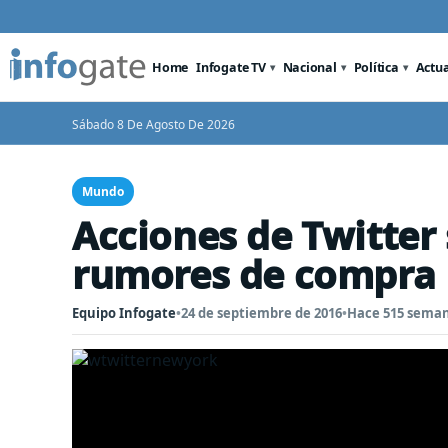
Home
Infogate TV
Nacional
Política
Actu
Sábado 8 De Agosto De 2026
Mundo
Acciones de Twitter
rumores de compra
Equipo Infogate
•
24 de septiembre de 2016
•
Hace 515 sema