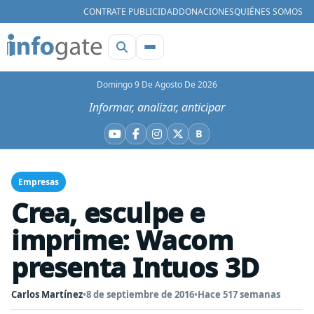
CONTRATE PUBLICIDAD
DONACIONES
QUIÉNES SOMOS
Domingo 9 De Agosto De 2026
Informar, analizar, anticipar
B
YouTube
Facebook
Instagram
X
Bluesky
Empresas
Crea, esculpe e
imprime: Wacom
presenta Intuos 3D
Carlos Martínez
•
8 de septiembre de 2016
•
Hace 517 semanas