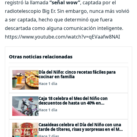
registró la llamada
“señal wow”
, captada por el
radiotelescopio Big Er. Sin embargo, nunca más volvió
a ser captada, hecho que determinó que fuera
descartada como alguna comunicación inteligente.
https://www.youtube.com/watch?v=qEVaafw8NAI
Otras noticias relacionadas
Día del Niño: cinco recetas fáciles para
cocinar en familia
Hace 1 día
Caja 18 celebra el Mes del Niño con
descuentos de hasta un 40% en
panoramas, cine, shows y streaming
Hace 1 día
Casaideas celebra el Día del Niño con una
tarde de títeres, risas y sorpresas en el Mall
Plaza Vespucio
Hace 2 días