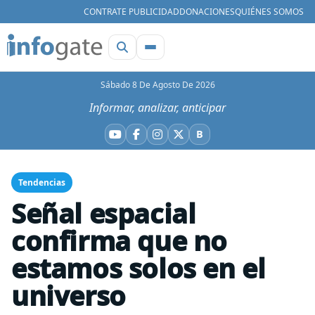
CONTRATE PUBLICIDAD
DONACIONES
QUIÉNES SOMOS
Sábado 8 De Agosto De 2026
Informar, analizar, anticipar
B
YouTube
Facebook
Instagram
X
Bluesky
Tendencias
Señal espacial
confirma que no
estamos solos en el
universo