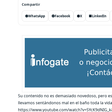
Compartir
🟢
WhatsApp
🔵
Facebook
⚫
X
🟦
LinkedIn
Su contenido no es demasiado novedoso, pero es
llevamos sentándonos mal en el baño toda la vida
https://www.youtube.com/watch?v=5YcK9dNIG_k&sp