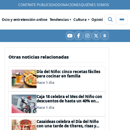
CONTRATE PUBLICIDAD
DONACIONES
QUIÉNES SOMOS
Ocio y entretención online
Tendencias
Cultura
Opinión
Videos
De
B
YouTube
Facebook
Instagram
X
Bluesky
Otras noticias relacionadas
Día del Niño: cinco recetas fáciles
para cocinar en familia
Hace 1 día
Caja 18 celebra el Mes del Niño con
descuentos de hasta un 40% en
panoramas, cine, shows y
Hace 1 día
streaming
Casaideas celebra el Día del Niño
con una tarde de títeres, risas y