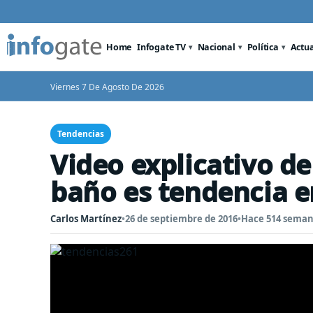
Home
Infogate TV
Nacional
Política
Actu
Viernes 7 De Agosto De 2026
Tendencias
Video explicativo d
baño es tendencia e
Carlos Martínez
•
26 de septiembre de 2016
•
Hace 514 sema