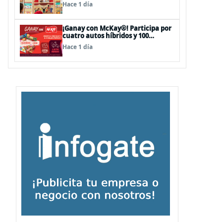
sorpresas en el Mall Plaza Vespucio
Hace 1 día
¡Ganay con McKay®! Participa por
cuatro autos híbridos y 100
premios de $500.000
Hace 1 día