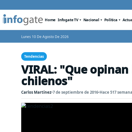
Home
Infogate TV
Nacional
Política
Actu
Lunes 10 De Agosto De 2026
Tendencias
VIRAL: "Que opinan 
chilenos"
Carlos Martínez
•
7 de septiembre de 2016
•
Hace 517 seman