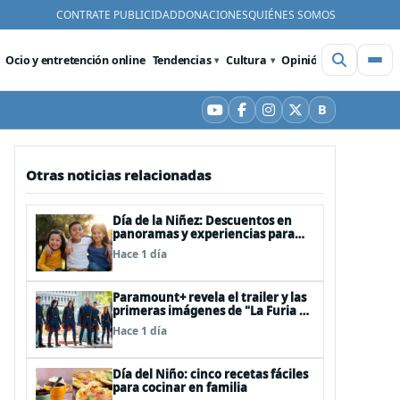
CONTRATE PUBLICIDAD
DONACIONES
QUIÉNES SOMOS
Ocio y entretención online
Tendencias
Cultura
Opinión
Videos
De
B
YouTube
Facebook
Instagram
X
Bluesky
Otras noticias relacionadas
Día de la Niñez: Descuentos en
panoramas y experiencias para
celebrar en familia
Hace 1 día
Paramount+ revela el trailer y las
primeras imágenes de "La Furia de
los Thundermans"
Hace 1 día
Día del Niño: cinco recetas fáciles
para cocinar en familia