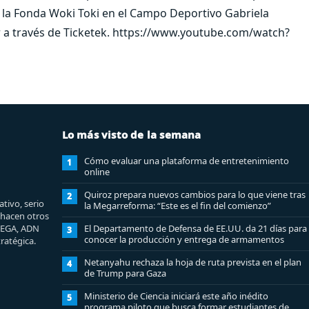
e la Fonda Woki Toki en el Campo Deportivo Gabriela
ir a través de Ticketek. https://www.youtube.com/watch?
Lo más visto de la semana
Cómo evaluar una plataforma de entretenimiento
1
online
Quiroz prepara nuevos cambios para lo que viene tras
2
tivo, serio
la Megarreforma: “Este es el fin del comienzo”
e hacen otros
MEGA, ADN
El Departamento de Defensa de EE.UU. da 21 días para
3
conocer la producción y entrega de armamentos
ratégica.
Netanyahu rechaza la hoja de ruta prevista en el plan
4
de Trump para Gaza
Ministerio de Ciencia iniciará este año inédito
5
programa piloto que busca formar estudiantes de