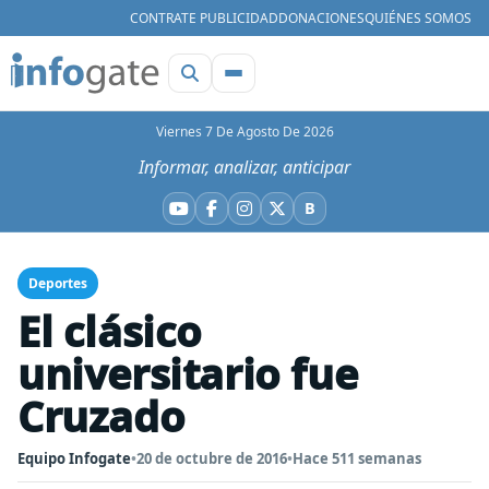
CONTRATE PUBLICIDAD
DONACIONES
QUIÉNES SOMOS
Viernes 7 De Agosto De 2026
Informar, analizar, anticipar
B
YouTube
Facebook
Instagram
X
Bluesky
Deportes
El clásico
universitario fue
Cruzado
Equipo Infogate
•
20 de octubre de 2016
•
Hace 511 semanas