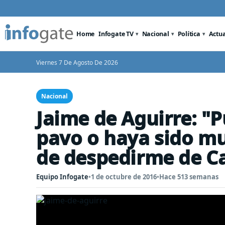
Home
Infogate TV
Nacional
Política
Actu
Viernes 7 De Agosto De 2026
Nacional
Jaime de Aguirre: "
pavo o haya sido muy
de despedirme de Ca
Equipo Infogate
•
1 de octubre de 2016
•
Hace 513 semanas