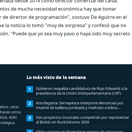
eñaba desde 2014 como director comercial del canal.
entos de mucha necesidad económica hay que tomar
 de director de programación", sostuvo De Aguirre en el
que la noticia lo tomó "muy de sorpresa" y confesó que no
isión. "Puede que yo sea muy pavo o haya sido muy secreto
Lo más visto de la semana
Gobierno respalda candidatura de Rojo Edwards a la
1
presidencia de la Unión Interparlamentaria (UIP)
Antofagasta: Sernapesca interpone denuncias por
2
tivo, serio
muerte de ballena jorobada y maltrato a lobos
e hacen otros
marinos
MEGA, ADN
Seis proyectos musicales competirán por representar
3
al Biobío en Rockódromo 2026
ratégica.
Chile y Venezuela formalizan reinicio de relaciones