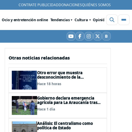
CONTRATE PUBLICIDAD
DONACIONES
QUIÉNES SOMOS
Ocio y entretención online
Tendencias
Cultura
Opinión
Videos
De
B
YouTube
Facebook
Instagram
X
Bluesky
Otras noticias relacionadas
Otro error que muestra
desconocimiento de la
Constitución: Artículo 1 consagra
Hace 18 horas
resguardar la seguridad nacional y
proteger a los ciudadanos
Gobierno declara emergencia
agrícola para La Araucanía tras
desastres por pasos de sistemas
Hace 1 día
frontales
Análisis: El centralismo como
política de Estado