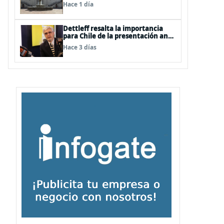
Hace 1 día
Dettleff resalta la importancia
para Chile de la presentación ante
la ONU de la Plataforma
Hace 3 días
Continental Extendida del
Archipiélago Juan Fernández