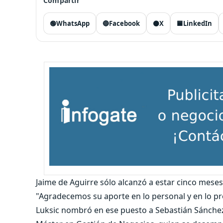
Compartir
🟢
WhatsApp
🔵
Facebook
⚫
X
🟦
LinkedIn
Jaime de Aguirre sólo alcanzó a estar cinco mes
"Agradecemos su aporte en lo personal y en lo pr
Luksic nombró en ese puesto a Sebastián Sánchez F