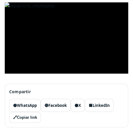
Compartir
🟢
WhatsApp
🔵
Facebook
⚫
X
🟦
LinkedIn
🔗
Copiar link