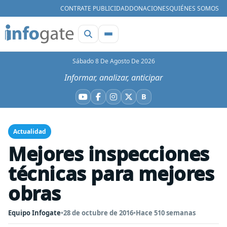
CONTRATE PUBLICIDAD
DONACIONES
QUIÉNES SOMOS
Sábado 8 De Agosto De 2026
Informar, analizar, anticipar
B
YouTube
Facebook
Instagram
X
Bluesky
Actualidad
Mejores inspecciones
técnicas para mejores
obras
Equipo Infogate
•
28 de octubre de 2016
•
Hace 510 semanas