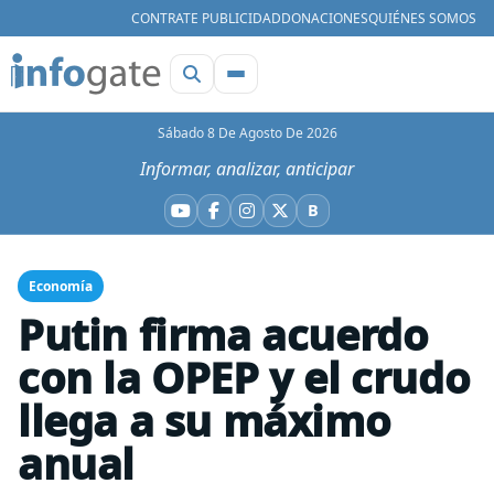
CONTRATE PUBLICIDAD
DONACIONES
QUIÉNES SOMOS
Sábado 8 De Agosto De 2026
Informar, analizar, anticipar
B
YouTube
Facebook
Instagram
X
Bluesky
Economía
Putin firma acuerdo
con la OPEP y el crudo
llega a su máximo
anual