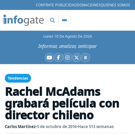
CONTRATE PUBLICIDAD
DONACIONES
QUIÉNES SOMOS
Lunes 10 De Agosto De 2026
Informar, analizar, anticipar
B
YouTube
Facebook
Instagram
X
Bluesky
Tendencias
Rachel McAdams
grabará película con
director chileno
Carlos Martínez
•
5 de octubre de 2016
•
Hace 513 semanas