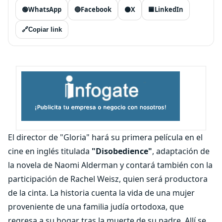
🟢
WhatsApp
🔵
Facebook
⚫
X
🟦
LinkedIn
🔗
Copiar link
El director de "Gloria" hará su primera película en el
cine en inglés titulada
"Disobedience"
, adaptación de
la novela de Naomi Alderman y contará también con la
participación de Rachel Weisz, quien será productora
de la cinta. La historia cuenta la vida de una mujer
proveniente de una familia judía ortodoxa, que
regresa a su hogar tras la muerte de su padre. Allí se