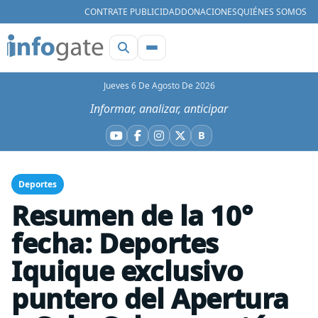
CONTRATE PUBLICIDAD
DONACIONES
QUIÉNES SOMOS
Jueves 6 De Agosto De 2026
Informar, analizar, anticipar
B
YouTube
Facebook
Instagram
X
Bluesky
Deportes
Resumen de la 10°
fecha: Deportes
Iquique exclusivo
puntero del Apertura