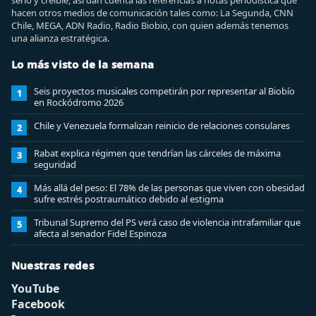
serio y creíble, así dan cuenta las referencias a notas periodística que
hacen otros medios de comunicación tales como: La Segunda, CNN
Chile, MEGA, ADN Radio, Radio Biobio, con quien además tenemos
una alianza estratégica.
Lo más visto de la semana
Seis proyectos musicales competirán por representar al Biobío
1
en Rockódromo 2026
Chile y Venezuela formalizan reinicio de relaciones consulares
2
Rabat explica régimen que tendrían las cárceles de máxima
3
seguridad
Más allá del peso: El 78% de las personas que viven con obesidad
4
sufre estrés postraumático debido al estigma
Tribunal Supremo del PS verá caso de violencia intrafamiliar que
5
afecta al senador Fidel Espinoza
Nuestras redes
YouTube
Facebook